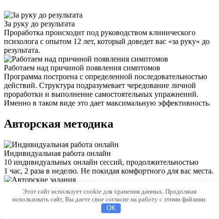
За руку до результата
Проработка происходит под руководством клинического
психолога с опытом 12 лет, который доведет вас «за руку» до
результата.
Работаем над причиной появления симптомов
Программа построена с определенной последовательностью
действий. Структура подразумевает чередование личной
проработки и выполнение самостоятельных упражнений.
Именно в таком виде это дает максимальную эффективность.
Авторская методика
Индивидуальная работа онлайн
10 индивидуальных онлайн сессий, продолжительностью
1 час, 2 раза в неделю. Не покидая комфортного для вас места.
Авторские задания
Этот сайт использует cookie для хранения данных. Продолжая
После индивидуальной работы вам даются специальные
использовать сайт, Вы даете свое согласие на работу с этими файлами.
задания, разработанные по уникальной методике автора.
OK
Задания включают в себя 6 упражнений, которые сможет