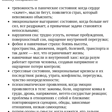
тревожность и панические состояния: когда сердце
«скачет», мысли бегут, появляется страх, который
невозможно объяснить;
эмоциональное выгорание: состояние, когда больше нет
сил, все раздражает, а привычные задачи становятся
непосильными;
нарушения сна: трудно уснуть, ночные пробуждения,
поверхностный сон, ощущение внутренней перегрузки;
фобии и навязчивые страхи: боязнь высоты,
пространства, движения, людей, болезней, транспорта и
так далее — все, что ограничивает жизнь;
навязчивые мысли и внутренний хаос: когда разум
работает против человека, создавая напряжение и
ощущение потери контроля;
стрессовые состоянии, эмоциональные кризисы и их
последствия: развод, утрата, конфликты, перегрузка,
чувство неопределенности;
психосоматические проявления, когда эмоции
проявляются в теле: зажимы, боли, ощущение комка в
груди, дрожь, напряжение, вегето-сосудистые реакции;
проблемы в отношениях с собой и близкими:
повторяющиеся сценарии, обиды, зависимые
отношения, низкая самооценка;
потеря опоры и смысла: когда кажется, что дальше