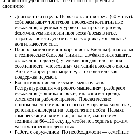
или любого удобного места, все строго по времени и
анонимно:
Диагностика и цели. Первая онлайн-встреча (60 минут):
собираем карту триггеров, проверяем когнитивные
искажения, оцениваем уровень контроля и рисков,
формулируем критерии прогресса (время в игре,
затраты, частота депозита «на эмоциях», конфликты/
долги, качество сна).
План ограничений и прозрачности. Вводим финансовые
и технические барьеры (лимиты, двуфакторная защита,
отложенный доступ), уведомления для повышения
осознанности, «перехваты» ситуаций высокого риска.
Это не «запрет ради запрета», а технологическая
поддержка перемен.
Когнитивно-поведенческие вмешательства.
Реструктуризация «игрового мышления»: разбираем
искажения («ошибка игрока», иллюзия контроля),
заменяем на рабочие правила. Поведенческие
протоколы: четкий набор шагов в «горячих» моментах,
репетиция альтернатив, закрепление побед. Навыки
саморегуляции: внимание, дыхание, «короткие»
техники на 60–120 секунд, чтобы не входить в режим
«автоматического депозита».
Работа с окружением. По необходимости — семейные