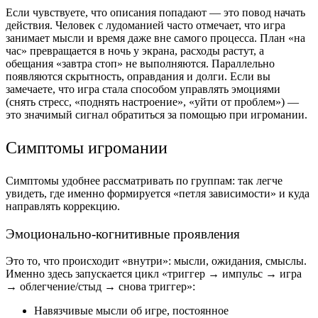
Если чувствуете, что описания попадают — это повод начать
действия. Человек с лудоманией часто отмечает, что игра
занимает мысли и время даже вне самого процесса. План «на
час» превращается в ночь у экрана, расходы растут, а
обещания «завтра стоп» не выполняются. Параллельно
появляются скрытность, оправдания и долги. Если вы
замечаете, что игра стала способом управлять эмоциями
(снять стресс, «поднять настроение», «уйти от проблем») —
это значимый сигнал обратиться за помощью при игромании.
Симптомы игромании
Симптомы удобнее рассматривать по группам: так легче
увидеть, где именно формируется «петля зависимости» и куда
направлять коррекцию.
Эмоционально-когнитивные проявления
Это то, что происходит «внутри»: мысли, ожидания, смыслы.
Именно здесь запускается цикл «триггер → импульс → игра
→ облегчение/стыд → снова триггер»:
Навязчивые мысли об игре, постоянное