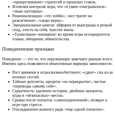
«прокручивание» стратегий и прошлых ставок.
Иллюзия контроля: вера, что «я умею отыгрываться»,
«знаю паттерны».
Рационализации: «это хобби», «все тратят на
развлечения», «скоро верну».
Эмоциональные качели: эйфория от выигрыша и резкий
спад, злость на себя, чувство вины.
«Туннельное» внимание: во время игры игнорируются
планы, обещания, обязательства.
Поведенческие признаки
Поведение — это то, что окружающие замечают раньше всего.
Именно здесь появляются объективные маркеры зависимости:
Рост времени в играх/казино/беттинге; «сдвиг» сна из-за
ночных сессий.
Тайные депозиты, кредиты «на перекрытие», частые
«переводы самому себе».
Скрытность: удаление истории, двойные аккаунты,
игры в «безопасных» местах.
Срывы после попыток «самоограничений», возврат к
игре при стрессе.
Откладывание важного ради «еще одной попытки».