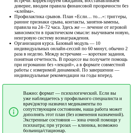
встречи: корректируем ожидания, восстанавливаем
доверие, вводим правила финансовой прозрачности без
«клейма».
Профилактика срывов. План «Если… то…»: триггеры,
ранние признаки срыва, контакты, занятия-замены,
правила на 24–72 часа. Здесь же — лечение от игровой
зависимости в практическом смысле: выучиваем новую,
неигровую систему вознаграждения.
Организация курса. Базовый модуль — 10
индивидуальных онлайн-сессий по 60 минут, обычно 2
раза в неделю. Между встречами — короткие задания,
понятная отчетность. В процессе вы получаете помощь
при игромании без «лекций», а в формате совместной
работы с измеримой динамикой. По завершении —
индивидуальные рекомендации на годы вперед.
Важно: формат — психологический. Если вы
уже наблюдаетесь у профильного специалиста и
врач/доктор назначил медикаменты по
сопутствующим состояниям, наша работа может
дополнять этот план (без изменения назначений).
Экстренные состояния — зона очной помощи у
психиатра; при угрозах — клиника, возможно
больница/стационар.